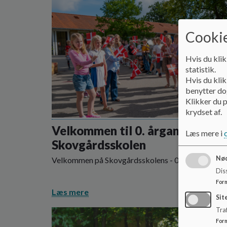
Cookie
Hvis du klik
statistik.
Hvis du klik
benytter dog
Klikker du p
krydset af.
Velkommen til 0. årgang på
Læs mere i
Skovgårdsskolen
Nød
Velkommen på Skovgårdsskolens - 0. Klasse
Dis
For
Læs mere
Sit
Traf
For