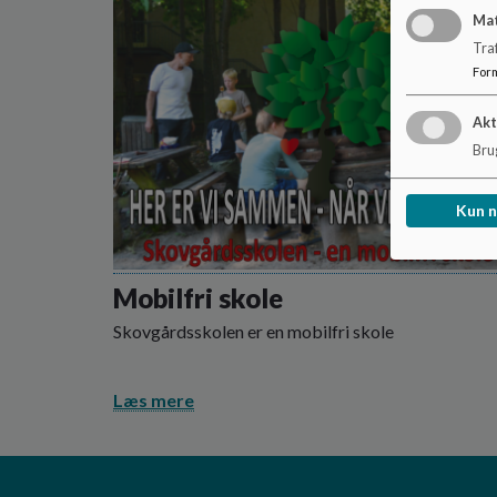
Ma
Tra
For
Akt
Brug
Kun 
Mobilfri skole
Skovgårdsskolen er en mobilfri skole
Læs mere