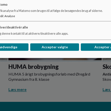
tomo
fikanalyse fra Matomo som bruges til at følge de besøgendes brug af siderne.
mål
:
Analyse
iver/deaktivér alle
 denne kontakt til at aktivere/deaktivere alle apps.
nødvendige
Accepter valgte
Accepter 
HUMA brobygning
Sk
HUMA 5 årigt brobygningsforløb med Øregård
Ant
Gymnasium fra 8. klasse
Skov
Læs mere
Læs