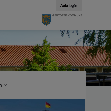
login
n