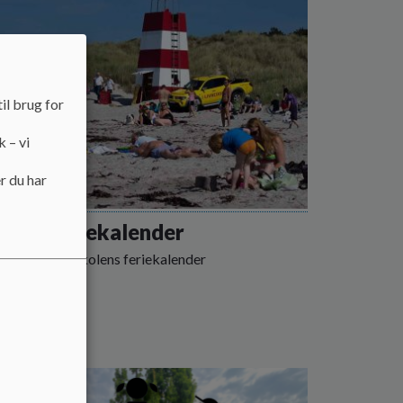
il brug for
k – vi
r du har
olens feriekalender
kan du finde skolens feriekalender
 mere