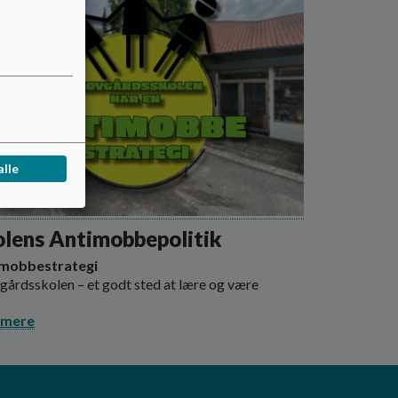
alle
olens Antimobbepolitik
imobbestrategi
gårdsskolen – et godt sted at lære og være
 mere