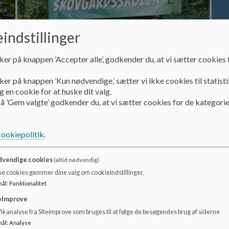
indstillinger
ker på knappen ’Accepter alle’, godkender du, at vi sætter cookies t
ker på knappen ’Kun nødvendige,’ sætter vi ikke cookies til statisti
 en cookie for at huske dit valg.
å ’Gem valgte’ godkender du, at vi sætter cookies for de kategorie
Ansøgning om plads på
Sk
cookiepolitik
.
Skovgårdsskolen 1. til 9. årgang
Her 
vendige cookies
(altid nødvendig)
Hvis jeres barn ønsker en plads på Skovgårdsskolen
eller skrives op på venteliste, skal skolens kontor
se cookies gemmer dine valg om cookieindstillinger.
kontaktes på 39 98 52 00.
mål
:
Funktionalitet
Læs mere
Læs
eImprove
ikanalyse fra Siteimprove som bruges til at følge de besøgendes brug af siderne
mål
:
Analyse