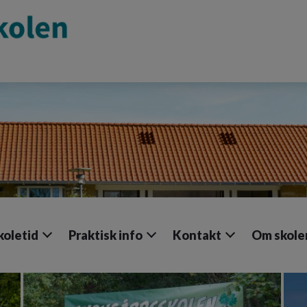
koletid
Praktisk info
Kontakt
Om skole